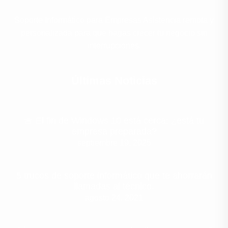
Soporte Informático para Empresas Asistencia remota y
personalizada para que hagas crecer tu negocio sin
interrupciones.
Últimas Noticias
🚨 El fin de Windows 10 está cerca: ¿está tu
empresa preparada?
septiembre 19, 2025
5 trucos de soporte informático que te ahorrarán
llamadas al técnico.
agosto 24, 2021