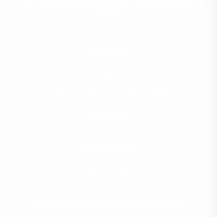
Cómo proteger tu empresa de ciberataques en 5
pasos.
junio 24, 2021
Dirección
C/ Cardarso, 16, Local - 28008 Madrid
914920441
info@davitel.es
Horario oficina: 9:00 - 18:00
Partners oficiales de AhoraOne