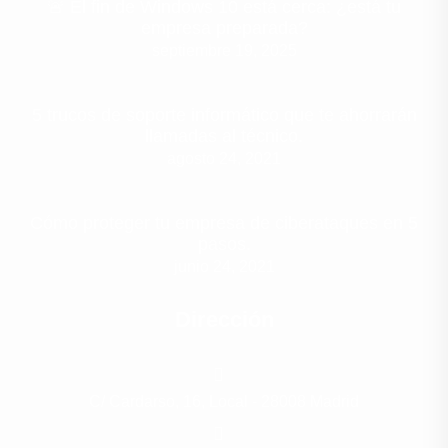
🚨 El fin de Windows 10 está cerca: ¿está tu
empresa preparada?
septiembre 19, 2025
5 trucos de soporte informático que te ahorrarán
llamadas al técnico.
agosto 24, 2021
Cómo proteger tu empresa de ciberataques en 5
pasos.
junio 24, 2021
Dirección
C/ Cardarso, 16, Local - 28008 Madrid