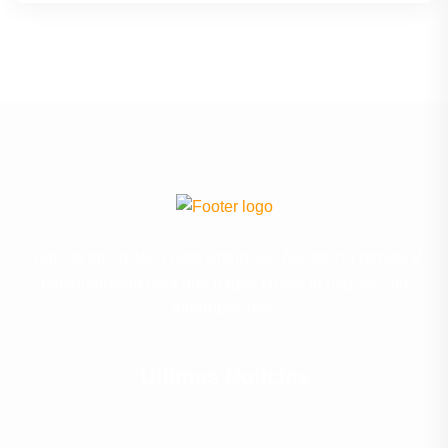
Soporte Informático para Empresas Asistencia remota y
personalizada para que hagas crecer tu negocio sin
interrupciones.
Últimas Noticias