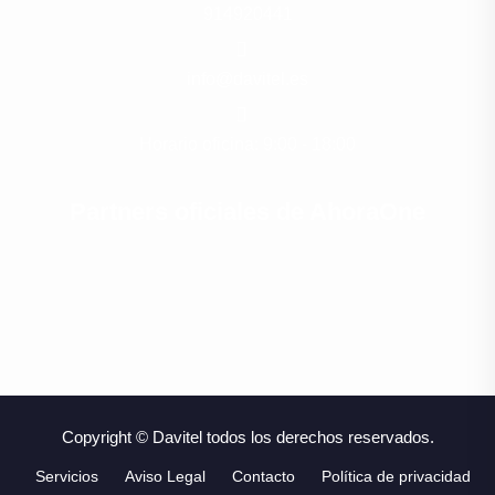
914920441
info@davitel.es
Horario oficina: 9:00 - 18:00
Partners oficiales de AhoraOne
Copyright © Davitel todos los derechos reservados.
Servicios
Aviso Legal
Contacto
Política de privacidad