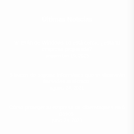
Últimas Noticias
🚨 El fin de Windows 10 está cerca: ¿está tu
empresa preparada?
septiembre 19, 2025
5 trucos de soporte informático que te ahorrarán
llamadas al técnico.
agosto 24, 2021
Cómo proteger tu empresa de ciberataques en 5
pasos.
junio 24, 2021