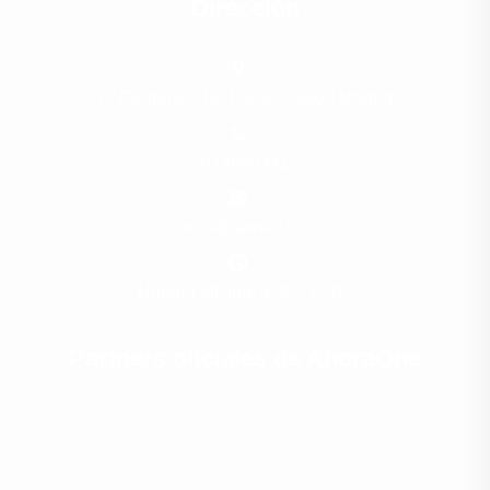
Dirección
C/ Cardarso, 16, Local - 28008 Madrid
914920441
info@davitel.es
Horario oficina: 9:00 - 18:00
Partners oficiales de AhoraOne